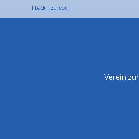
[ back | zurück ]
Verein zur