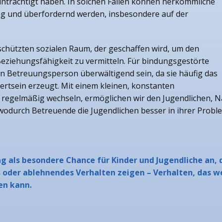
inträchtigt haben. In solchen Fällen können herkömmliche
eng und überfordernd werden, insbesondere auf der
schützten sozialen Raum, der geschaffen wird, um den
eziehungsfähigkeit zu vermitteln. Für bindungsgestörte
n Betreuungsperson überwältigend sein, da sie häufig das
ertsein erzeugt. Mit einem kleinen, konstanten
regelmäßig wechseln, ermöglichen wir den Jugendlichen, N
, wodurch Betreuende die Jugendlichen besser in ihrer Prob
ung als besondere Chance für Kinder und Jugendliche an,
 oder ablehnendes Verhalten zeigen – Verhalten, das we
en kann.