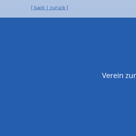
[ back | zurück ]
Verein zur