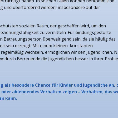
inträchtigt haben. In solchen Fällen können herkömmliche
eng und überfordernd werden, insbesondere auf der
schützten sozialen Raum, der geschaffen wird, um den
eziehungsfähigkeit zu vermitteln. Für bindungsgestörte
n Betreuungsperson überwältigend sein, da sie häufig das
ertsein erzeugt. Mit einem kleinen, konstanten
regelmäßig wechseln, ermöglichen wir den Jugendlichen, N
, wodurch Betreuende die Jugendlichen besser in ihrer Prob
ung als besondere Chance für Kinder und Jugendliche an,
 oder ablehnendes Verhalten zeigen – Verhalten, das we
en kann.