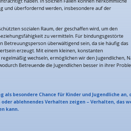
inträchtigt haben. In solchen Fällen können herkömmliche
eng und überfordernd werden, insbesondere auf der
schützten sozialen Raum, der geschaffen wird, um den
eziehungsfähigkeit zu vermitteln. Für bindungsgestörte
n Betreuungsperson überwältigend sein, da sie häufig das
ertsein erzeugt. Mit einem kleinen, konstanten
regelmäßig wechseln, ermöglichen wir den Jugendlichen, N
, wodurch Betreuende die Jugendlichen besser in ihrer Prob
ung als besondere Chance für Kinder und Jugendliche an,
 oder ablehnendes Verhalten zeigen – Verhalten, das we
en kann.