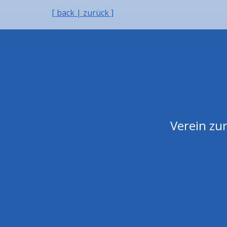
[ back | zurück ]
Verein zur