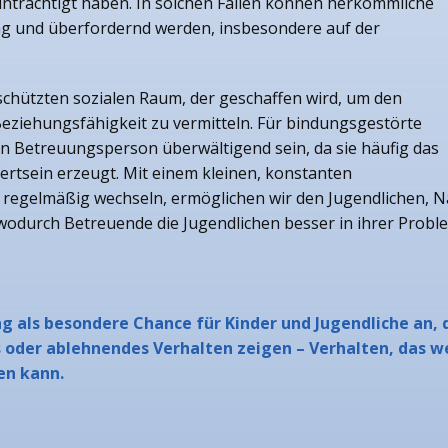
inträchtigt haben. In solchen Fällen können herkömmliche
eng und überfordernd werden, insbesondere auf der
schützten sozialen Raum, der geschaffen wird, um den
eziehungsfähigkeit zu vermitteln. Für bindungsgestörte
n Betreuungsperson überwältigend sein, da sie häufig das
ertsein erzeugt. Mit einem kleinen, konstanten
regelmäßig wechseln, ermöglichen wir den Jugendlichen, N
, wodurch Betreuende die Jugendlichen besser in ihrer Prob
ung als besondere Chance für Kinder und Jugendliche an,
 oder ablehnendes Verhalten zeigen – Verhalten, das we
en kann.