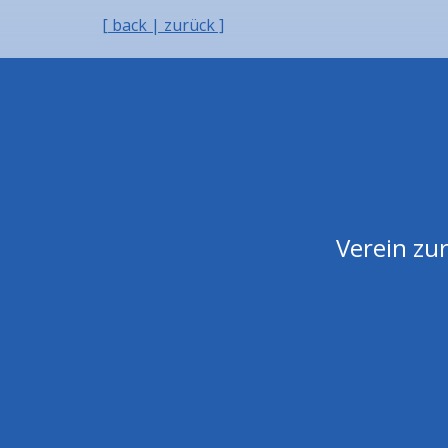
[ back | zurück ]
Verein zur