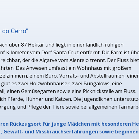
 do Cerro"
sich über 87 Hektar und liegt in einer ländlich ruhigen
f Kilometer vom Dorf Santa Cruz entfernt. Die Farm ist üb
eichbar, der die Algarve vom Alentejo trennt. Der Fluss bie
ahrten. Das Anwesen umfasst ein Wohnhaus mit großem
zelzimmern, einem Büro, Vorrats- und Abstellräumen, eine
 gibt es zwei Holzwohnhäuser, zwei Bungalows, eine
all, einen Gemüsegarten sowie eine Picknickstelle am Fluss.
ich Pferde, Hühner und Katzen. Die Jugendlichen unterstüt
orgung und Pflege der Tiere sowie bei allgemeinen Farmarb
cheren Rückzugsort für junge Mädchen mit besonderen H
, Gewalt- und Missbrauchserfahrungen sowie beginnen