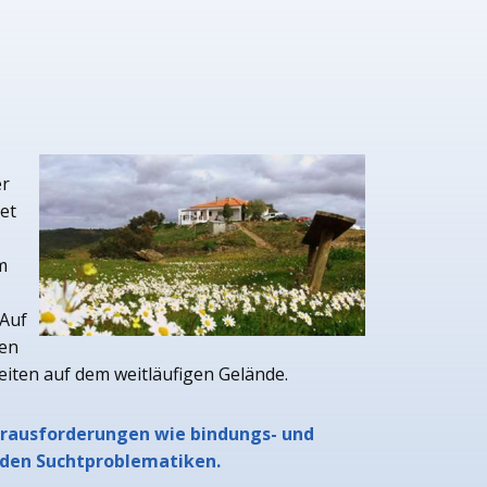
er
tet
m
Auf
zen
eiten auf dem weitläufigen Gelände.
erausforderungen wie bindungs- und
den Suchtproblematiken.