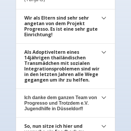
Wir als Eltern sind sehr sehr
angetan von dem Projekt
Progresso. Es ist eine sehr gute
Einrichtung!
Als Adoptiveltern eines
Angefangen davon, dass alle mit
14jährigen thailändischen
denen wir dort Kontakt hatten, sehr
Transmädchen mit sozialen
nett, liebevoll, verständnisvoll und
Integrationsproblemen
sind wir
in den letzten Jahren alle Wege
hilfsbereit sind, bis hin zur
gegangen um ihr zu helfen.
Organisation, Schule, Therapie,
Betreuung, Umgebung,
Freizeitgestaltung, Familienkontakt
Erst jetzt in Portugal mit Hilfe von
Ich danke dem ganzen Team von
usw. Das ganze Projekt hat unserem
Progresso und Trotzdem e.V.
Jutta Teufel und ihrem Team von
Jugendhilfe in Düsseldorf!
Sohn sehr geholfen und endlich
Progresso können wir eine
weitergebracht! Wir sind absolut
Entwicklung mit einem positiven
begeistert und möchten uns bei allen
So, nun sitze ich hier und
Ohne euch wären meine Tochter -
Trend beobachten. Deren