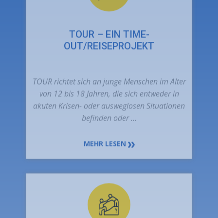
TOUR richtet sich an junge Menschen im Alter
von 12 bis 18 Jahren, die sich entweder in
akuten Krisen- oder ausweglosen Situationen
befinden oder ...
MEHR LESEN
INTENSIVE
SOZIALPÄDAGOGISCHE
EINZELBETREUUNG