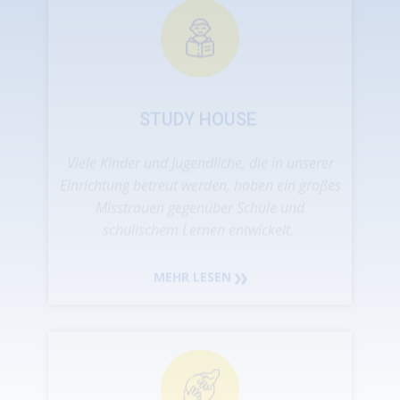
Misstrauen gegenüber Schule und
schulischem Lernen entwickelt.
MEHR LESEN
THERAPEUTISCHE BEGLEITUNG
Bei PROGRESSO haben wir ein einzigartiges
Phasenprogramm entwickelt, das den
Jugendlichen einen klaren Rahmen gibt, in
dem sie sich sicher bewegen können.