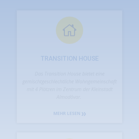
Das Transition House bietet eine
gemischtgeschlechtliche Wohngemeinschaft
mit 4 Plätzen im Zentrum der Kleinstadt
Almodôvar.
MEHR LESEN
STUDY HOUSE
Viele Kinder und Jugendliche, die in unserer
Einrichtung betreut werden, haben ein großes