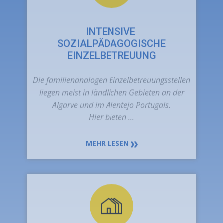
Die familienanalogen Einzelbetreuungsstellen
liegen meist in ländlichen Gebieten an der
Algarve und im Alentejo Portugals.
Hier bieten ...
MEHR LESEN
INTENSIVPÄDAGOGISCH-
THERAPEUTISCHE
JUGENDWOHNGEMEINSCHAFTEN